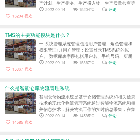
产计划、生产指令、生产投入物、生产质量检查等
模块。3 )质量管理)各种质量检查的受理和质量检
2022-09-14
15204℃
评论
查结果的信息输入、统计分析功能。4、授权管
15204
喜欢
理：包括生产授权管理、入库授权管理等模块。5
.仓库管理：包括仓库管理...
TMS的主要功能模块是什么？
一.系统管理系统管理包括用户管理、角色管理和
权限管理1.1用户管理：设置登录TMS系统的帐
户。 数据库表字段包括用户名、手机号码、所属
部门、所属角色、上次登录时间等。1.2角色管
2022-09-14
15367℃
评论
理：维持TMS业务所需的职场角色。 不限于此，
15367
喜欢
还包括订货者、调解员、财务、质量管理者等。
数据库字段包括角色代码、角色名称...
什么是智能仓库物流管理系统
智能仓储物流系统是基于仓储管理系统和相关信息
技术的现代化物流管理系统通过智能物流系统和相
关信息技术，解决物流工作的实时信息采集，在集
成的环境中分析和处理信息。 通过在各个物流环
2022-09-14
14585℃
评论
节的信息传输，为仓库、装配线提供实时信息和服
14585
喜欢
务。现代化仓储物流管理系统的特点现代化的仓储
物流管理系统侧重于仓储全供...