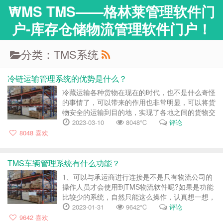
WMS TMS——格林莱管理软件门
户-库存仓储物流管理软件门户！
分类：TMS系统
冷链运输管理系统的优势是什么？
冷藏运输各种货物在现在的时代，也不是什么奇怪
的事情了，可以带来的作用也非常明显，可以将货
物安全的运输到目的地，实现了各地之间的货物交
流，不过为了保证货物可以顺利的进行运输，现在
2023-03-10
8048℃
评论
很多企业都会使用冷链运输管理系统了，不少人也
8048
喜欢
是非常好奇，这个系统使用后的优势都有什么，一
起来进行了解吧?现在的物流行业...
TMS车辆管理系统有什么功能？
1、可以与承运商进行连接是不是只有物流公司的
操作人员才会使用到TMS物流软件呢?如果是功能
比较少的系统，自然只能这么操作，认真想一想，
就会发现存在的隐患非常多了，而构建了透明化信
2023-01-31
9642℃
评论
息的TMS物流软件，自然能够让更多人都可以参
9642
喜欢