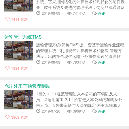
系统。它采用网络化的计算技术和现代化的硬件设
备、软件系统及先进的管理手段，使商品流通能从
较传统的物流配送方式向更容易实现信息化、自动
2019-08-09
7414℃
评论
化、现代化、社会化、智能化、合理化、简单化的
7414
喜欢
现代物流方式转变，...
运输管理系统TMS
运输管理系统(简称TMS)是一套基于运输作业流程
的管理系统，利用现代计算机技术和物流 管理方
法设计出的符合现代运输业务操作实践的管理软
件。 IMS系统以系统管理、信息管理、运输作
2019-08-08
7934℃
评论
业、财务管理四大线索设计开发，主要包括订单管
7934
喜欢
理、调度分配、行车管理、GPS...
仓库外来车辆管理制度
1目的 1.1.1规范管理进入本公司的车辆以及人
员。 2适用范围 2.1.1所有进入本公司的车辆及外
来人员。 3外来车辆与人员的规定 所有车辆和人
员（包括司机）进入本公司，必须遵守交通法规，
2019-07-26
3969℃
评论
并遵守以下规定，对于不配合管理的车辆和人员，
3969
喜欢
本公司员工有权规范其行为...