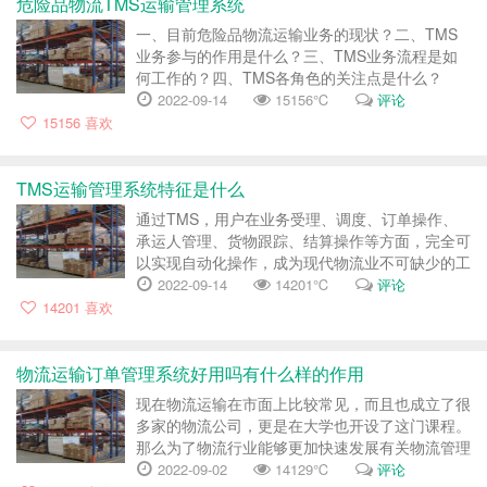
危险品物流TMS运输管理系统
一、目前危险品物流运输业务的现状？二、TMS
业务参与的作用是什么？三、TMS业务流程是如
何工作的？四、TMS各角色的关注点是什么？
五、TMS管理软件的基本功能是什么？六、TMS
2022-09-14
15156℃
评论
运输管理系统对危险品物流的价值是什么？TMS
15156
喜欢
是运输管理系统(英文 )的全名：运输管理系统运输
很容易理解：通过使用某...
TMS运输管理系统特征是什么
通过TMS，用户在业务受理、调度、订单操作、
承运人管理、货物跟踪、结算操作等方面，完全可
以实现自动化操作，成为现代物流业不可缺少的工
具。随着时代的发展，甲方的要求越来越多，传统
2022-09-14
14201℃
评论
的TMS面临着许多挑战。 例如，在传统工作中，
14201
喜欢
甲方只管理自己的运输业务，承运人只能系统更新
自己的信息，下游和上游很难合作，所...
物流运输订单管理系统好用吗有什么样的作用
现在物流运输在市面上比较常见，而且也成立了很
多家的物流公司，更是在大学也开设了这门课程。
那么为了物流行业能够更加快速发展有关物流管理
系统，也已经被广泛的应用，特别是对于一些比较
2022-09-02
14129℃
评论