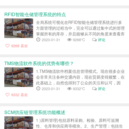
与过程中，它通过先进的技术，更好的完成了全面
连接工作，也能让承运商进行管理以及协...
RFID智能仓储管理系统的特点
全局系统可视化在RFID智能仓储管理系统进行多
方面管理的过程当中，完全可以通过集中式的管理
掌握所有的库存，并且能够从不同的角度来查看库
存量，而且能够有效了解各个不同的分布情况，能
2023-01-31
9268℃
评论
够有效实现精准的库存管理，针对于周转或者是调
9268
喜欢
拨和移位等方面能够给我们带来更好的可视化管
理。强大作业规则在RFID智...
TMS物流软件系统的优势有哪些？
1.TMS物流软件档案信息管理模式。现在很多企业
会非常关注各种交通内容，现在贸易变得频繁，在
此基础上，自然也得到了公众的关注和认可，因
此，关注交通行业，也可以确保交易过程更加顺利
2023-01-31
9332℃
评论
和简单，说到使用TMS物流软件，软件包括档案
9332
喜欢
信息管理模式，使用后可以管理车辆、管理人员、
驾驶信息等操作，其作用是确保货物在...
SCM供应链管理系统功能概述
1 )原料管理)包括原料采购、检验、原料可追溯
性、仓库和供应商等模块。2、生产管理：包括生