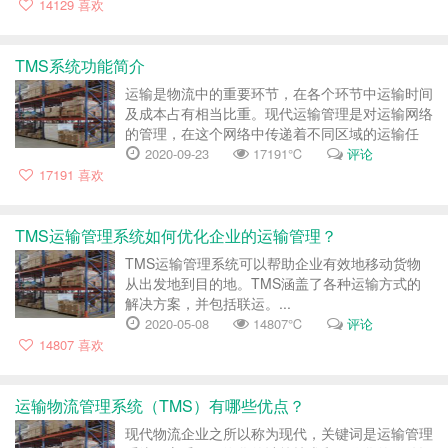
大型的物流公司，都是需要通过这些管理系统来协
14129
喜欢
助他们进行工作。不过仍然有一些小型企业，信息
并不发达，处于比较落后的状态，所...
TMS系统功能简介
运输是物流中的重要环节，在各个环节中运输时间
及成本占有相当比重。现代运输管理是对运输网络
的管理，在这个网络中传递着不同区域的运输任
务、资源控制、状态跟踪、信息反馈等等信息，通
2020-09-23
17191℃
评论
过手工控制运输网络信息效率低、准确性差、反映
17191
喜欢
迟缓，无法满足客户需...
TMS运输管理系统如何优化企业的运输管理？
TMS运输管理系统可以帮助企业有效地移动货物
从出发地到目的地。TMS涵盖了各种运输方式的
解决方案，并包括联运。...
2020-05-08
14807℃
评论
14807
喜欢
运输物流管理系统（TMS）有哪些优点？
现代物流企业之所以称为现代，关键词是运输管理