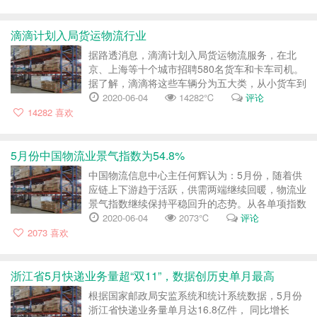
小优可以无障碍完成从...
滴滴计划入局货运物流行业
据路透消息，滴滴计划入局货运物流服务，在北
京、上海等十个城市招聘580名货车和卡车司机。
据了解，滴滴将这些车辆分为五大类，从小货车到
4.2米长的卡车。滴滴还要求司机必须具有一定的
2020-06-04
14282℃
评论
执照，将会给司机提供培训。...
14282
喜欢
5月份中国物流业景气指数为54.8%
中国物流信息中心主任何辉认为：5月份，随着供
应链上下游趋于活跃，供需两端继续回暖，物流业
景气指数继续保持平稳回升的态势。从各单项指数
看，除库存周转次数指数増势趋缓外，其它各项指
2020-06-04
2073℃
评论
数都继续保持回升。其中资金周转率指数回升，显
2073
喜欢
示出企业资金紧张的情...
浙江省5月快递业务量超“双11”，数据创历史单月最高
根据国家邮政局安监系统和统计系统数据，5月份
浙江省快递业务量单月达16.8亿件， 同比增长