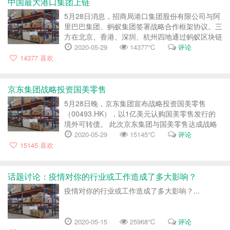
中国最大港口集团上链
5月28日消息，招商局港口集团股份有限公司与阿
里巴巴集团、蚂蚁集团签署战略合作框架协议。三
方在北京、香港、深圳、杭州四地通过蚂蚁区块链
首创的智能合同完成了一次链上签约，虽然全程无
2020-05-29
14377℃
评论
接触，但通过技术确保了合同签署后无法被篡改、
14377
喜欢
也不会丢失。 根据合...
京东集团战略投资国美零售
5月28日晚，京东集团宣布战略投资国美零售
（00493.HK），以1亿美元认购国美零售发行的
境外可转债。 此次京东集团与国美零售达成战略
合作，是继国美官方旗舰店正式入驻京东平台之
2020-05-29
15145℃
评论
后，双方在合作上的进一步深化。 根据协议，双
15145
喜欢
方将基于彼此多年沉淀的线上线下...
话题讨论：疫情对你的行业或工作造成了多大影响？
疫情对你的行业或工作造成了多大影响？...
2020-05-15
25968℃
评论