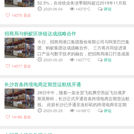
52.5%，在传统业务淡季期间超过2019年11月双
11业务旺季的15.8亿件，创造了新的历史单月最
2020-06-04
14375℃
评论
高纪录。...
14375
喜欢
招商局与蚂蚁区块链达成战略合作
今日，招商局港口集团股份有限公司与阿里巴巴集
团、蚂蚁集团达成战略合作。 三方将共同促进港
口产业与数字技术的融合，把招商局港口打造成基
于区块链的数字港口开放协作网络。 港口及港口
2020-05-29
14377℃
评论
上下游涉及的贸易、物流产业多方参与者将共同参
14377
喜欢
与数字化进程。 根据协...
长沙首条跨境电商定期货运航线开通
28日中午，随着一架全货飞机腾空而起飞往俄罗
斯莫斯科，长沙正式开通首条跨境电商定期货运航
线。 此前长沙已开通至洛杉矶的跨境电商非定期
货运专线。这一定期货运航线由菜鸟网络开通运
2020-05-29
14166℃
评论
营，每周三班。 据介绍，长沙通过此条航线，成
14166
喜欢
功实现了国际邮件、国际快...