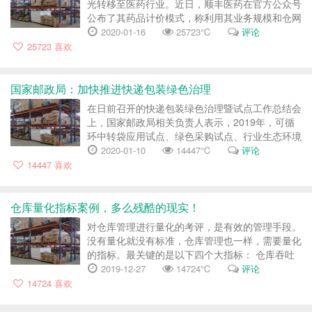
光转移至医药行业。近日，顺丰医药在官方公众号
公布了其药品计价模式，称利用其业务规模和仓网
资源优势，可帮助药企降低物流成本。在此之前，
2020-01-16
25723℃
评论
中国邮政也在宁夏回族自治区邮政分公司开设了首
25723
喜欢
家中邮大药房，并计划...
国家邮政局：加快推进快递包装绿色治理
在日前召开的快递包装绿色治理暨试点工作总结会
上，国家邮政局相关负责人表示，2019年，可循
环中转袋应用试点、绿色采购试点、行业生态环境
保护城市综合试点均取得了较好成效。 2019年以
2020-01-10
14447℃
评论
来，国家邮政局部署在部分地区和企业先行先试，
14447
喜欢
为行业生态环保工作积累...
仓库量化指标案例，多么残酷的现实！
对仓库管理进行量化的考评，是有效的管理手段。
没有量化就没有标准，仓库管理也一样，需要量化
的指标。最关键的是以下四个大指标： 仓库吞吐
量 即仓储的吞吐数量。 月均库存量 每个月的库存
2019-12-27
14724℃
评论
平均量，每一个品种、每一个规格、每一个月平均
14724
喜欢
需要多少库存量。 收...