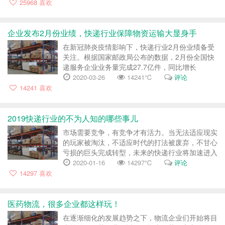
25968
喜欢
企业发布2月份业绩，快递行业保障物资运输大显身手
在新冠肺炎疫情影响下，快递行业2月份业绩备受
关注。根据国家邮政局公布的数据，2月份全国快
递服务企业业务量完成27.7亿件，同比增长
0.2%，业务收入完成364.4亿元，同比增长
2020-03-26
14241℃
评论
4.1%。在全行业全力复工复产下，业务量仍然实
14241
喜欢
现了小幅上涨。 近日，顺丰控股、圆通...
2019快递行业的不为人知的哪些事儿
市场需要竞争，有竞争才有活力。当无法适应现实
的玩家被淘汰，不适应时代的打法被废弃，不甘心
亏损的巨头完成转型，未来的快递行业将加速进入
高质量发展阶段。 1996年9月1日，26岁的崔维星
2020-01-16
14297℃
评论
在广州大沙头海印城租下8平米的门市，创办了德
14297
喜欢
邦快递的前身崔氏货运，...
医药物流，很多企业都这样玩！
在逐渐细化的发展趋势之下，物流企业们开始将目