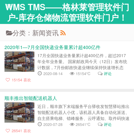
WMS TMS——格林莱管理软件门
户-库存仓储物流管理软件门户！
分类：新闻资讯
2020年1—7月全国快递业务量累计超400亿件
17月全国快递业务量累计超400亿件，超过2017
年全年业务量。 国家邮政局今天（12日）发布统
计数据，7月份邮政快递业继续保持快速增长态
势，行业量收增幅保持稳定。1-7月，邮政行业业
2020-08-14
15154℃
评论
务总量完成10497.9亿元，同比增长23.79%；业
15154
喜欢
务收入完成5909.5亿元，增长11.7...
顺丰推出智能配送机器人
近日，顺丰旗下末端服务平台驿收发智慧驿站推出
智能配送机器人小优，该机器人具备自动化派送、
自主搭乘电梯、错峰服务、云呼通知、取件码快速
取件等等服务特点。 据了解，驿站小哥们只需要
2020-07-28
26541℃
评论
在驿收发系统预约，系统便会自动呼叫小优派件，
26541
喜欢