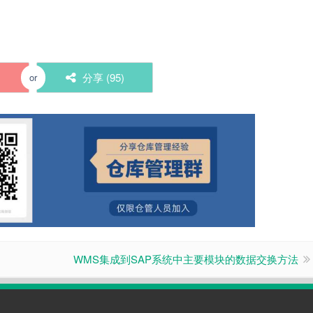
)
分享 (
95
)
or
​WMS集成到SAP系统中主要模块的数据交换方法